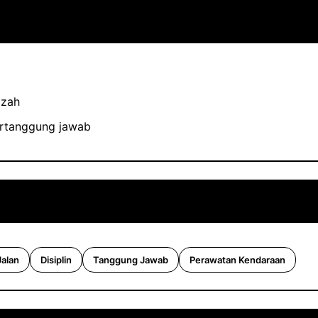
azah
bertanggung jawab
Jalan
Disiplin
Tanggung Jawab
Perawatan Kendaraan